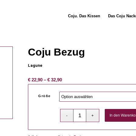
Coju. Das Kissen
Das Coju Nack
Coju Bezug
Lagune
Preisspanne:
€
22,90
–
€
32,90
€ 22,90
bis
Größe
€ 32,90
In den Warenko