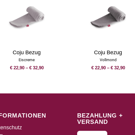
Coju Bezug
Coju Bezug
Eiscreme
Vollmond
Preisspanne:
Prei
€
22,90
–
€
32,90
€
22,90
–
€
32,90
€ 22,90
€ 22
bis
bis
€ 32,90
€ 32
NFORMATIONEN
BEZAHLUNG +
VERSAND
enschutz