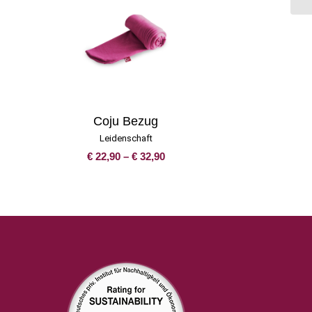
Coju Bezug
Leidenschaft
sspanne:
Preisspanne:
€
22,90
–
€
32,90
,90
€ 22,90
bis
,90
€ 32,90