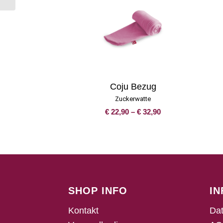
Coju Bezug
Zuckerwatte
Preisspanne:
€
22,90
–
€
32,90
€ 22,90
bis
€ 32,90
SHOP INFO
I
Kontakt
Dat